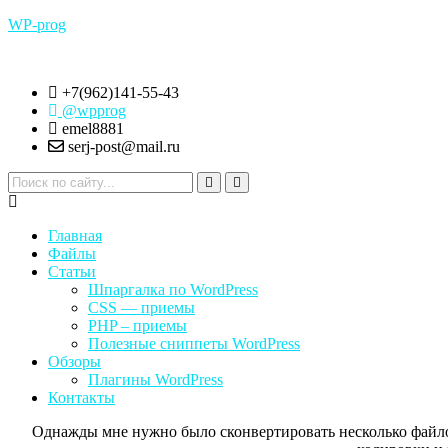
WP-prog
+7(962)141-55-43
@wpprog
emel8881
serj-post@mail.ru
Меню
Главная
Файлы
Статьи
Шпаргалка по WordPress
CSS — приемы
PHP – приемы
Полезные сниппеты WordPress
Обзоры
Плагины WordPress
Контакты
Однажды мне нужно было сконвертировать несколько файло