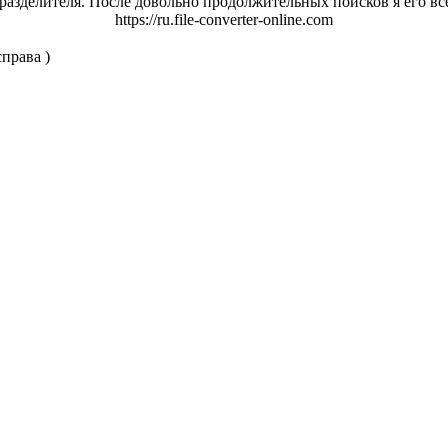
разделителя. После довольно продолжительных поисков я его вс
https://ru.file-converter-online.com
права )