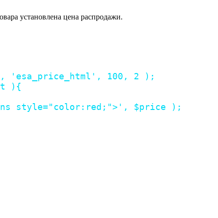
овара установлена цена распродажи.
,
'esa_price_html'
,
100
,
2
)
;
t
)
{
ns style="color:red;">'
,
$price
)
;