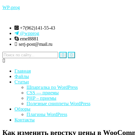
WP-prog
+7(962)141-55-43
@wpprog
emel8881
serj-post@mail.ru
Меню
Главная
Файлы
Статьи
Шпаргалка по WordPress
CSS — приемы
PHP – приемы
Полезные сниппеты WordPress
Обзоры
Плагины WordPress
Контакты
Как изменить верстку цены в WooCom