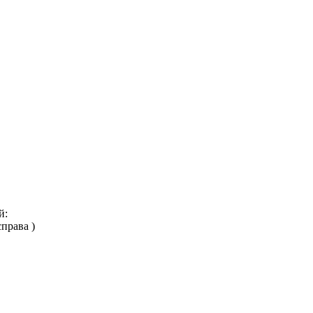
й:
права )