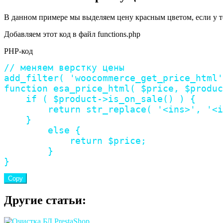
В данном примере мы выделяем цену красным цветом, если у т
Добавляем этот код в файл functions.php
PHP-код
// меняем верстку цены
add_filter
(
'woocommerce_get_price_html'
function
esa_price_html
(
$price
,
$produc
if
(
$product
->
is_on_sale
(
)
)
{
return
str_replace
(
'<ins>'
,
'<i
}
else
{
return
$price
;
}
}
Copy
Другие статьи: